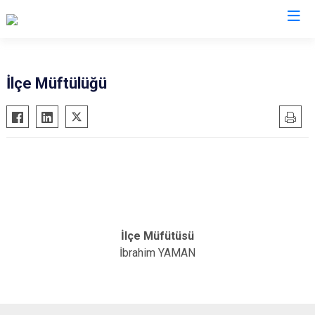
Batman
İlçe Müftülüğü
Beşiri
Gercüş
Hasankeyf
Kozluk
Sason
İlçe Müfütüsü
İbrahim YAMAN