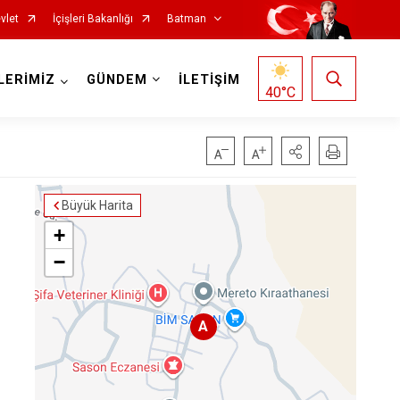
vlet
İçişleri Bakanlığı
Batman
LERİMİZ
GÜNDEM
İLETİŞİM
40
°C
Büyük Harita
+
−
A