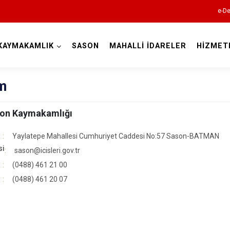
e-De
KAYMAKAMLIK
SASON
MAHALLİ İDARELER
HİZMET
Batman
im
on Kaymakamlığı
Yaylatepe Mahallesi Cumhuriyet Caddesi No:57 Sason-BATMAN
si
sason@icisleri.gov.tr
(0488) 461 21 00
Beşiri
(0488) 461 20 07
Gercüş
Hasankeyf