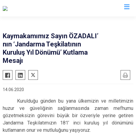
Batman
Kaymakamımız Sayın ÖZADALI’
nın ‘Jandarma Teşkilatının
Beşiri
Kuruluş Yıl Dönümü’ Kutlama
Gercüş
Mesajı
Hasankeyf
Kozluk
Sason
14.06.2020
Kurulduğu günden bu yana ülkemizin ve milletimizin
huzur ve güveliğinin sağlanmasında zaman mefhumu
gözetmeksizin görevini büyük bir özveriyle yerine getiren
Jandarma Teşkilatımızın 181’ inci kuruluş yıl dönümünü
kutlamanın onur ve mutluluğunu yaşıyoruz.