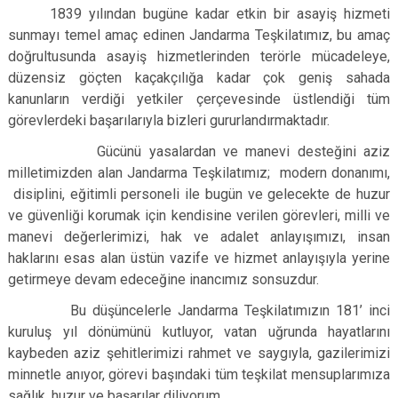
1839 yılından bugüne kadar etkin bir asayiş hizmeti
sunmayı temel amaç edinen Jandarma Teşkilatımız, bu amaç
doğrultusunda asayiş hizmetlerinden terörle mücadeleye,
düzensiz göçten kaçakçılığa kadar çok geniş sahada
kanunların verdiği yetkiler çerçevesinde üstlendiği tüm
görevlerdeki başarılarıyla bizleri gururlandırmaktadır.
Gücünü yasalardan ve manevi desteğini aziz
milletimizden alan Jandarma Teşkilatımız; modern donanımı,
disiplini, eğitimli personeli ile bugün ve gelecekte de huzur
ve güvenliği korumak için kendisine verilen görevleri, milli ve
manevi değerlerimizi, hak ve adalet anlayışımızı, insan
haklarını esas alan üstün vazife ve hizmet anlayışıyla yerine
getirmeye devam edeceğine inancımız sonsuzdur.
Bu düşüncelerle Jandarma Teşkilatımızın 181’ inci
kuruluş yıl dönümünü kutluyor, vatan uğrunda hayatlarını
kaybeden aziz şehitlerimizi rahmet ve saygıyla, gazilerimizi
minnetle anıyor, görevi başındaki tüm teşkilat mensuplarımıza
sağlık, huzur ve başarılar diliyorum.